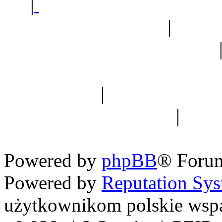
|
Sklep ogrodniczy - na
Ogród botaniczny
|
Forum
Forum geologiczne
Spis drzew
|
Strona miłoś
forum dyskusyjne
|
Ogól
Nowapolska 
Powered by
phpBB
® Foru
Powered by
Reputation Sy
użytkownikom polskie wsp