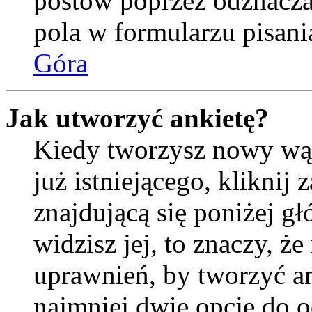
postów poprzez odznacz
pola w formularzu pisani
Góra
Jak utworzyć ankietę?
Kiedy tworzysz nowy wąt
już istniejącego, kliknij
znajdującą się poniżej gł
widzisz jej, to znaczy, 
uprawnień, by tworzyć an
najmniej dwie opcje do o