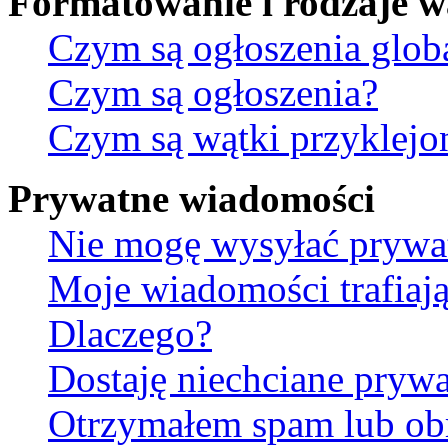
Formatowanie i rodzaje 
Czym są ogłoszenia glob
Czym są ogłoszenia?
Czym są wątki przyklejo
Prywatne wiadomości
Nie mogę wysyłać prywa
Moje wiadomości trafiają
Dlaczego?
Dostaję niechciane pryw
Otrzymałem spam lub ob