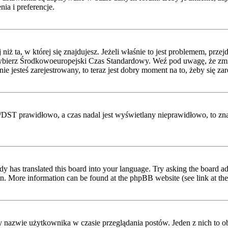
ia i preferencje.
niż ta, w której się znajdujesz. Jeżeli właśnie to jest problemem, prz
ybierz Środkowoeuropejski Czas Standardowy. Weź pod uwagę, że zmian
 jesteś zarejestrowany, to teraz jest dobry moment na to, żeby się zar
etni/DST prawidłowo, a czas nadal jest wyświetlany nieprawidłowo, to z
dy has translated this board into your language. Try asking the board adm
tion. More information can be found at the phpBB website (see link at th
y nazwie użytkownika w czasie przeglądania postów. Jeden z nich to 