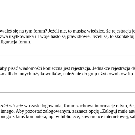
eś się na tym forum? Jeżeli nie, to musisz wiedzieć, że rejestracja jes
wa użytkownika i Twoje hasło są prawidłowe. Jeżeli są, to skontaktuj 
figuracja forum.
 aby pisać wiadomości konieczna jest rejestracja. Jednakże rejestracj
-maili do innych użytkowników, należenie do grup użytkowników itp. Re
żdej wizycie
w czasie logowania, forum zachowa informację o tym, że j
 innego. Aby pozostać zalogowanym, zaznacz opcję „Zaloguj mnie autom
nego z kimś komputera, np. w bibliotece, kawiarence internetowej, sali 