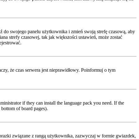
ejdź do swojego panelu użytkownika i zmień swoją strefę czasową, aby
a strefy czasowej, tak jak większości ustawień, może zostać
ejestrować.
naczy, że czas serwera jest nieprawidłowy. Poinformuj o tym
inistrator if they can install the language pack you need. If the
e bottom of board pages).
obrazki związane z rangą użytkownika, zazwyczaj w formie gwiazdek,