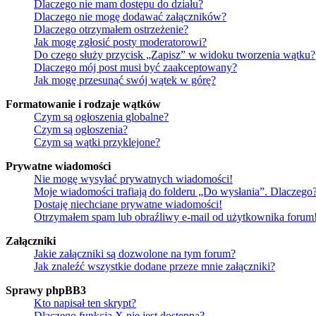
Dlaczego nie mam dostępu do działu?
Dlaczego nie mogę dodawać załączników?
Dlaczego otrzymałem ostrzeżenie?
Jak mogę zgłosić posty moderatorowi?
Do czego służy przycisk „Zapisz” w widoku tworzenia wątku?
Dlaczego mój post musi być zaakceptowany?
Jak mogę przesunąć swój wątek w górę?
Formatowanie i rodzaje wątków
Czym są ogłoszenia globalne?
Czym są ogłoszenia?
Czym są wątki przyklejone?
Prywatne wiadomości
Nie mogę wysyłać prywatnych wiadomości!
Moje wiadomości trafiają do folderu „Do wysłania”. Dlaczego
Dostaję niechciane prywatne wiadomości!
Otrzymałem spam lub obraźliwy e-mail od użytkownika forum
Załączniki
Jakie załączniki są dozwolone na tym forum?
Jak znaleźć wszystkie dodane przeze mnie załączniki?
Sprawy phpBB3
Kto napisał ten skrypt?
Dlaczego funkcja X nie jest dostępna?