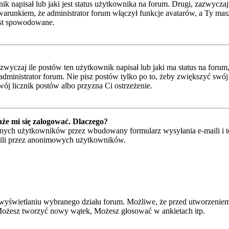
napisał lub jaki jest status użytkownika na forum. Drugi, zazwyczaj w
runkiem, że administrator forum włączył funkcje avatarów, a Ty masz
jest spowodowane.
czaj ile postów ten użytkownik napisał lub jaki ma status na forum, n
ministrator forum. Nie pisz postów tylko po to, żeby zwiększyć swój l
wój licznik postów albo przyzna Ci ostrzeżenie.
że mi się zalogować. Dlaczego?
ych użytkowników przez wbudowany formularz wysyłania e-maili i to ty
ili przez anonimowych użytkowników.
wyświetlaniu wybranego działu forum. Możliwe, że przed utworzeniem
 Możesz tworzyć nowy wątek, Możesz głosować w ankietach itp.