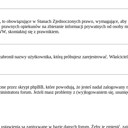
, to obowiązujące w Stanach Zjednoczonych prawo, wymagające, aby st
 prawnych opiekunów na zbieranie informacji prywatnych od osoby mając
WW, skontaktuj się z prawnikiem.
zabronił nazwy użytkownika, którą próbujesz zarejestrować. Właściciel 
ne przez skrypt phpBB, które powodują, że jesteś nadal zalogowany na
administratora forum. Jeżeli masz problemy z (wy)logowaniem się, usuni
 ustawienia są zapisywane w bazie danych forum. Żeby je zmienić, zaj