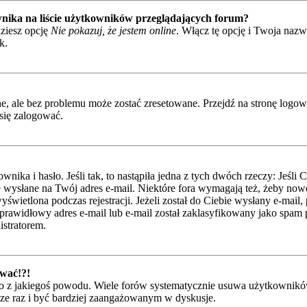
nika na liście użytkowników przeglądających forum?
ziesz opcję
Nie pokazuj, że jestem online
. Włącz tę opcję i Twoja naz
k.
 ale bez problemu może zostać zresetowane. Przejdź na stronę logowan
się zalogować.
ka i hasło. Jeśli tak, to nastąpiła jedna z tych dwóch rzeczy: Jeśli 
je wysłane na Twój adres e-mail. Niektóre fora wymagają też, żeby nowe
świetlona podczas rejestracji. Jeżeli został do Ciebie wysłany e-mail,
rawidłowy adres e-mail lub e-mail został zaklasyfikowany jako spam pr
istratorem.
ować!?!
 z jakiegoś powodu. Wiele forów systematycznie usuwa użytkowników, 
szcze raz i być bardziej zaangażowanym w dyskusje.