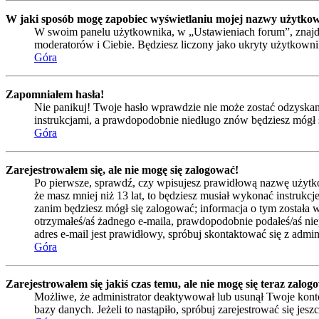
W jaki sposób mogę zapobiec wyświetlaniu mojej nazwy użytkow
W swoim panelu użytkownika, w „Ustawieniach forum”, znajd
moderatorów i Ciebie. Będziesz liczony jako ukryty użytkowni
Góra
Zapomniałem hasła!
Nie panikuj! Twoje hasło wprawdzie nie może zostać odzyskane,
instrukcjami, a prawdopodobnie niedługo znów będziesz mógł 
Góra
Zarejestrowałem się, ale nie mogę się zalogować!
Po pierwsze, sprawdź, czy wpisujesz prawidłową nazwę użytkowni
że masz mniej niż 13 lat, to będziesz musiał wykonać instrukc
zanim będziesz mógł się zalogować; informacja o tym została wy
otrzymałeś/aś żadnego e-maila, prawdopodobnie podałeś/aś niep
adres e-mail jest prawidłowy, spróbuj skontaktować się z admin
Góra
Zarejestrowałem się jakiś czas temu, ale nie mogę się teraz zalog
Możliwe, że administrator deaktywował lub usunął Twoje konto
bazy danych. Jeżeli to nastąpiło, spróbuj zarejestrować się je