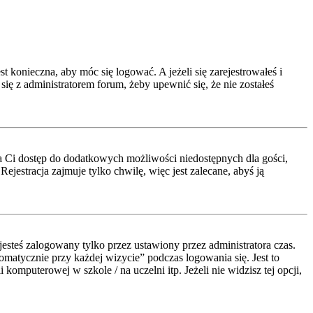
t konieczna, aby móc się logować. A jeżeli się zarejestrowałeś i
się z administratorem forum, żeby upewnić się, że nie zostałeś
a da Ci dostęp do dodatkowych możliwości niedostępnych dla gości,
jestracja zajmuje tylko chwilę, więc jest zalecane, abyś ją
esteś zalogowany tylko przez ustawiony przez administratora czas.
atycznie przy każdej wizycie” podczas logowania się. Jest to
komputerowej w szkole / na uczelni itp. Jeżeli nie widzisz tej opcji,