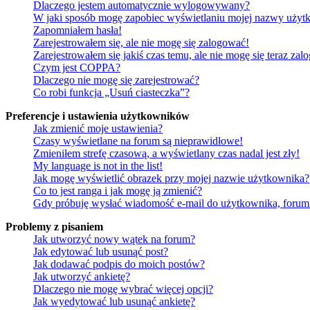
Dlaczego jestem automatycznie wylogowywany?
W jaki sposób mogę zapobiec wyświetlaniu mojej nazwy użytk
Zapomniałem hasła!
Zarejestrowałem się, ale nie mogę się zalogować!
Zarejestrowałem się jakiś czas temu, ale nie mogę się teraz zal
Czym jest COPPA?
Dlaczego nie mogę się zarejestrować?
Co robi funkcja „Usuń ciasteczka”?
Preferencje i ustawienia użytkowników
Jak zmienić moje ustawienia?
Czasy wyświetlane na forum są nieprawidłowe!
Zmieniłem strefę czasową, a wyświetlany czas nadal jest zły!
My language is not in the list!
Jak mogę wyświetlić obrazek przy mojej nazwie użytkownika?
Co to jest ranga i jak mogę ją zmienić?
Gdy próbuję wysłać wiadomość e-mail do użytkownika, forum 
Problemy z pisaniem
Jak utworzyć nowy wątek na forum?
Jak edytować lub usunąć post?
Jak dodawać podpis do moich postów?
Jak utworzyć ankietę?
Dlaczego nie mogę wybrać więcej opcji?
Jak wyedytować lub usunąć ankietę?