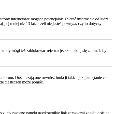
rony internetowe mogące potencjalnie zbierać informacje od ludzi
ej mniej niż 13 lat. Jeżeli nie jesteś pewny/a, czy to dotyczy
strony mógł też zablokować rejestracje, skontaktuj się z nim, żeby
 forum. Dostarczają one również funkcji takich jak pamiętanie co
ęcie ciasteczek może pomóc.
rzyj do swojego panelu użytkownika; link zazwyczaj znajduje się na