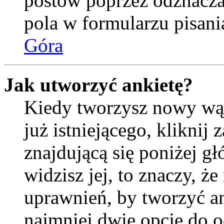
postów poprzez odznacz
pola w formularzu pisani
Góra
Jak utworzyć ankietę?
Kiedy tworzysz nowy wąt
już istniejącego, kliknij
znajdującą się poniżej gł
widzisz jej, to znaczy, 
uprawnień, by tworzyć an
najmniej dwie opcje do o