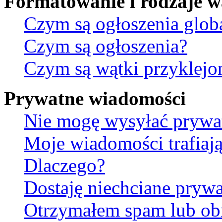
Formatowanie i rodzaje 
Czym są ogłoszenia glob
Czym są ogłoszenia?
Czym są wątki przyklejo
Prywatne wiadomości
Nie mogę wysyłać prywa
Moje wiadomości trafiają
Dlaczego?
Dostaję niechciane pryw
Otrzymałem spam lub ob