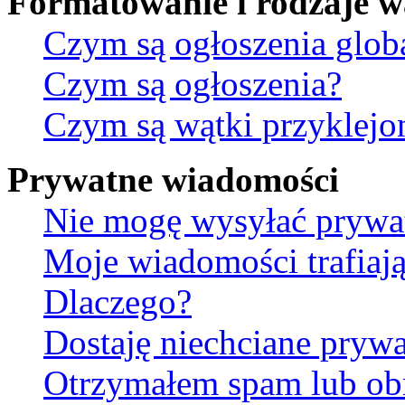
Formatowanie i rodzaje 
Czym są ogłoszenia glob
Czym są ogłoszenia?
Czym są wątki przyklejo
Prywatne wiadomości
Nie mogę wysyłać prywa
Moje wiadomości trafiają
Dlaczego?
Dostaję niechciane pryw
Otrzymałem spam lub ob