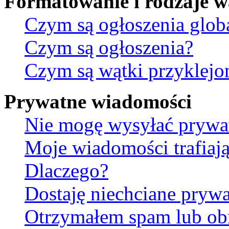
Formatowanie i rodzaje 
Czym są ogłoszenia glob
Czym są ogłoszenia?
Czym są wątki przyklejo
Prywatne wiadomości
Nie mogę wysyłać prywa
Moje wiadomości trafiają
Dlaczego?
Dostaję niechciane pryw
Otrzymałem spam lub ob