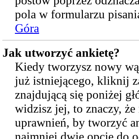
postów poprzez odznacz
pola w formularzu pisani
Góra
Jak utworzyć ankietę?
Kiedy tworzysz nowy wąt
już istniejącego, kliknij
znajdującą się poniżej gł
widzisz jej, to znaczy, 
uprawnień, by tworzyć an
najmniej dwie opcje do o