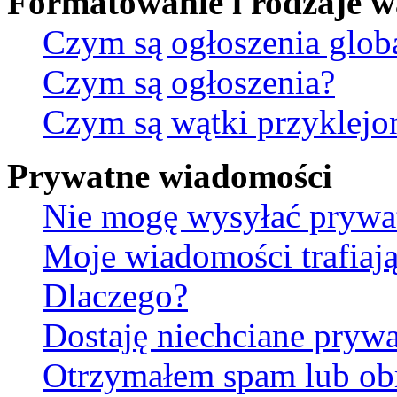
Formatowanie i rodzaje 
Czym są ogłoszenia glob
Czym są ogłoszenia?
Czym są wątki przyklejo
Prywatne wiadomości
Nie mogę wysyłać prywa
Moje wiadomości trafiają
Dlaczego?
Dostaję niechciane pryw
Otrzymałem spam lub ob