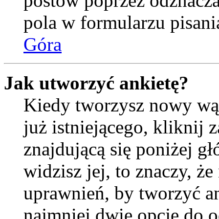
postów poprzez odznacz
pola w formularzu pisani
Góra
Jak utworzyć ankietę?
Kiedy tworzysz nowy wąt
już istniejącego, kliknij
znajdującą się poniżej gł
widzisz jej, to znaczy, 
uprawnień, by tworzyć an
najmniej dwie opcje do o