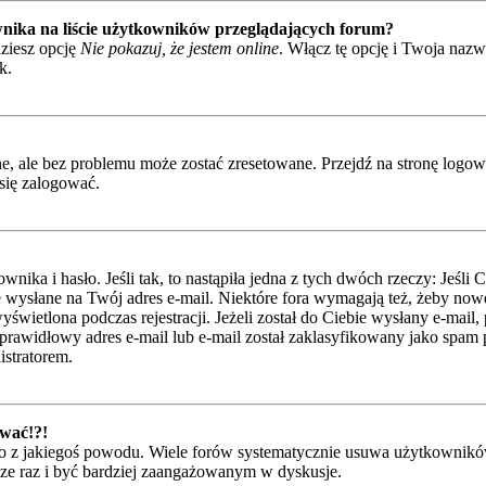
nika na liście użytkowników przeglądających forum?
ziesz opcję
Nie pokazuj, że jestem online
. Włącz tę opcję i Twoja naz
k.
 ale bez problemu może zostać zresetowane. Przejdź na stronę logowan
się zalogować.
ka i hasło. Jeśli tak, to nastąpiła jedna z tych dwóch rzeczy: Jeśli 
je wysłane na Twój adres e-mail. Niektóre fora wymagają też, żeby nowe
świetlona podczas rejestracji. Jeżeli został do Ciebie wysłany e-mail,
rawidłowy adres e-mail lub e-mail został zaklasyfikowany jako spam pr
istratorem.
ować!?!
 z jakiegoś powodu. Wiele forów systematycznie usuwa użytkowników, 
szcze raz i być bardziej zaangażowanym w dyskusje.