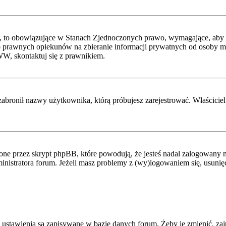
, to obowiązujące w Stanach Zjednoczonych prawo, wymagające, aby st
 prawnych opiekunów na zbieranie informacji prywatnych od osoby mając
WW, skontaktuj się z prawnikiem.
zabronił nazwy użytkownika, którą próbujesz zarejestrować. Właściciel 
ne przez skrypt phpBB, które powodują, że jesteś nadal zalogowany na
administratora forum. Jeżeli masz problemy z (wy)logowaniem się, usuni
 ustawienia są zapisywane w bazie danych forum. Żeby je zmienić, zaj