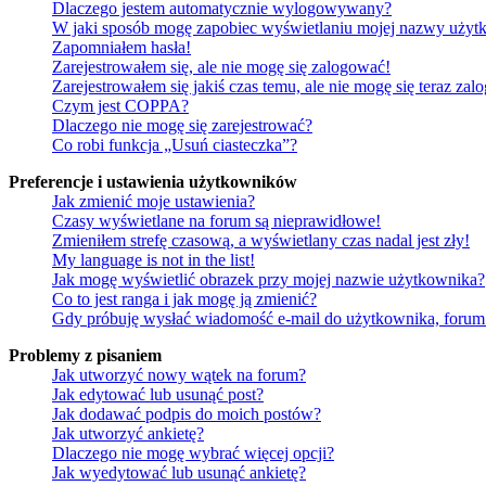
Dlaczego jestem automatycznie wylogowywany?
W jaki sposób mogę zapobiec wyświetlaniu mojej nazwy użytk
Zapomniałem hasła!
Zarejestrowałem się, ale nie mogę się zalogować!
Zarejestrowałem się jakiś czas temu, ale nie mogę się teraz zal
Czym jest COPPA?
Dlaczego nie mogę się zarejestrować?
Co robi funkcja „Usuń ciasteczka”?
Preferencje i ustawienia użytkowników
Jak zmienić moje ustawienia?
Czasy wyświetlane na forum są nieprawidłowe!
Zmieniłem strefę czasową, a wyświetlany czas nadal jest zły!
My language is not in the list!
Jak mogę wyświetlić obrazek przy mojej nazwie użytkownika?
Co to jest ranga i jak mogę ją zmienić?
Gdy próbuję wysłać wiadomość e-mail do użytkownika, forum 
Problemy z pisaniem
Jak utworzyć nowy wątek na forum?
Jak edytować lub usunąć post?
Jak dodawać podpis do moich postów?
Jak utworzyć ankietę?
Dlaczego nie mogę wybrać więcej opcji?
Jak wyedytować lub usunąć ankietę?