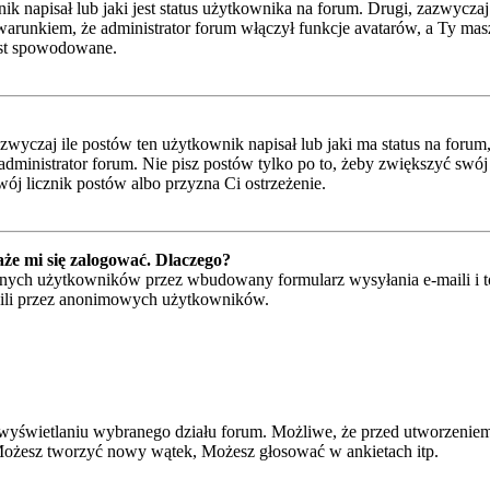
napisał lub jaki jest status użytkownika na forum. Drugi, zazwyczaj w
runkiem, że administrator forum włączył funkcje avatarów, a Ty masz
jest spowodowane.
czaj ile postów ten użytkownik napisał lub jaki ma status na forum, n
ministrator forum. Nie pisz postów tylko po to, żeby zwiększyć swój l
wój licznik postów albo przyzna Ci ostrzeżenie.
że mi się zalogować. Dlaczego?
ych użytkowników przez wbudowany formularz wysyłania e-maili i to ty
ili przez anonimowych użytkowników.
wyświetlaniu wybranego działu forum. Możliwe, że przed utworzeniem
 Możesz tworzyć nowy wątek, Możesz głosować w ankietach itp.