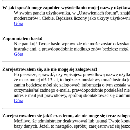
W jaki sposób mogę zapobiec wyświetlaniu mojej nazwy użytkow
W swoim panelu użytkownika, w „Ustawieniach forum”, znajd
moderatorów i Ciebie. Będziesz liczony jako ukryty użytkowni
Góra
Zapomniałem hasła!
Nie panikuj! Twoje hasło wprawdzie nie może zostać odzyskane,
instrukcjami, a prawdopodobnie niedługo znów będziesz mógł 
Góra
Zarejestrowałem się, ale nie mogę się zalogować!
Po pierwsze, sprawdź, czy wpisujesz prawidłową nazwę użytkowni
że masz mniej niż 13 lat, to będziesz musiał wykonać instrukc
zanim będziesz mógł się zalogować; informacja o tym została wy
otrzymałeś/aś żadnego e-maila, prawdopodobnie podałeś/aś niep
adres e-mail jest prawidłowy, spróbuj skontaktować się z admin
Góra
Zarejestrowałem się jakiś czas temu, ale nie mogę się teraz zalog
Możliwe, że administrator deaktywował lub usunął Twoje konto
bazy danych. Jeżeli to nastąpiło, spróbuj zarejestrować się je