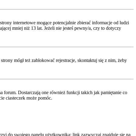
rony internetowe mogące potencjalnie zbierać informacje od ludzi
ej mniej niż 13 lat. Jeżeli nie jesteś pewny/a, czy to dotyczy
strony mógł też zablokować rejestracje, skontaktuj się z nim, żeby
 forum. Dostarczają one również funkcji takich jak pamiętanie co
ęcie ciasteczek może pomóc.
rzyj do swojego panelu użytkownika; link zazwyczaj znajduje się na