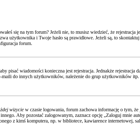
eś się na tym forum? Jeżeli nie, to musisz wiedzieć, że rejestracja jes
wa użytkownika i Twoje hasło są prawidłowe. Jeżeli są, to skontaktuj 
figuracja forum.
 aby pisać wiadomości konieczna jest rejestracja. Jednakże rejestracj
-maili do innych użytkowników, należenie do grup użytkowników itp. Re
żdej wizycie
w czasie logowania, forum zachowa informację o tym, że j
 innego. Aby pozostać zalogowanym, zaznacz opcję „Zaloguj mnie autom
nego z kimś komputera, np. w bibliotece, kawiarence internetowej, sali 