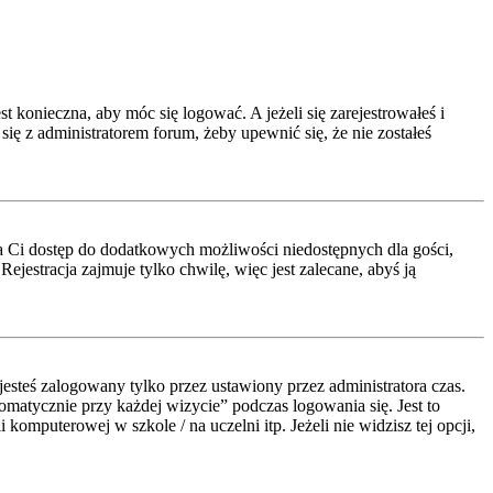
t konieczna, aby móc się logować. A jeżeli się zarejestrowałeś i
się z administratorem forum, żeby upewnić się, że nie zostałeś
a da Ci dostęp do dodatkowych możliwości niedostępnych dla gości,
jestracja zajmuje tylko chwilę, więc jest zalecane, abyś ją
esteś zalogowany tylko przez ustawiony przez administratora czas.
atycznie przy każdej wizycie” podczas logowania się. Jest to
komputerowej w szkole / na uczelni itp. Jeżeli nie widzisz tej opcji,