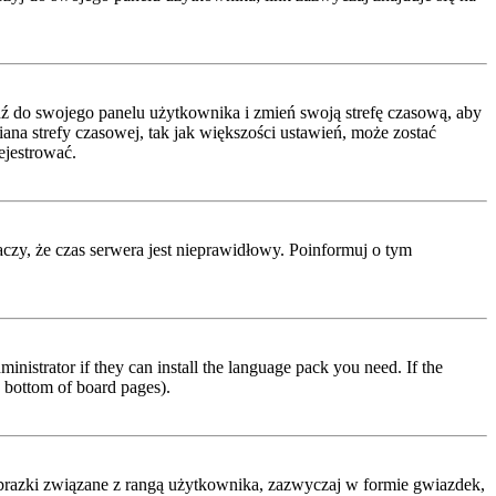
ejdź do swojego panelu użytkownika i zmień swoją strefę czasową, aby
a strefy czasowej, tak jak większości ustawień, może zostać
ejestrować.
naczy, że czas serwera jest nieprawidłowy. Poinformuj o tym
inistrator if they can install the language pack you need. If the
e bottom of board pages).
obrazki związane z rangą użytkownika, zazwyczaj w formie gwiazdek,