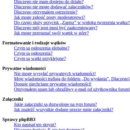
Dlaczego nie mam dostępu do działu?
Dlaczego nie mogę dodawać załączników?
Dlaczego otrzymałem ostrzeżenie?
Jak mogę zgłosić posty moderatorowi?
Do czego służy przycisk „Zapisz” w widoku tworzenia wątku?
Dlaczego mój post musi być zaakceptowany?
Jak mogę przesunąć swój wątek w górę?
Formatowanie i rodzaje wątków
Czym są ogłoszenia globalne?
Czym są ogłoszenia?
Czym są wątki przyklejone?
Prywatne wiadomości
Nie mogę wysyłać prywatnych wiadomości!
Moje wiadomości trafiają do folderu „Do wysłania”. Dlaczego
Dostaję niechciane prywatne wiadomości!
Otrzymałem spam lub obraźliwy e-mail od użytkownika forum
Załączniki
Jakie załączniki są dozwolone na tym forum?
Jak znaleźć wszystkie dodane przeze mnie załączniki?
Sprawy phpBB3
Kto napisał ten skrypt?
Dlaczego funkcja X nie jest dostępna?