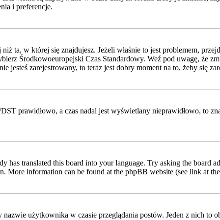
ia i preferencje.
niż ta, w której się znajdujesz. Jeżeli właśnie to jest problemem, prz
ybierz Środkowoeuropejski Czas Standardowy. Weź pod uwagę, że zmian
 jesteś zarejestrowany, to teraz jest dobry moment na to, żeby się zar
etni/DST prawidłowo, a czas nadal jest wyświetlany nieprawidłowo, to z
dy has translated this board into your language. Try asking the board adm
tion. More information can be found at the phpBB website (see link at th
y nazwie użytkownika w czasie przeglądania postów. Jeden z nich to 