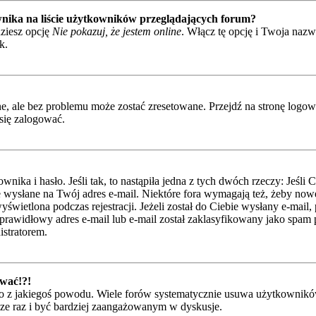
nika na liście użytkowników przeglądających forum?
ziesz opcję
Nie pokazuj, że jestem online
. Włącz tę opcję i Twoja naz
k.
 ale bez problemu może zostać zresetowane. Przejdź na stronę logowan
się zalogować.
ka i hasło. Jeśli tak, to nastąpiła jedna z tych dwóch rzeczy: Jeśli 
je wysłane na Twój adres e-mail. Niektóre fora wymagają też, żeby nowe
świetlona podczas rejestracji. Jeżeli został do Ciebie wysłany e-mail,
rawidłowy adres e-mail lub e-mail został zaklasyfikowany jako spam pr
istratorem.
ować!?!
 z jakiegoś powodu. Wiele forów systematycznie usuwa użytkowników, 
szcze raz i być bardziej zaangażowanym w dyskusje.