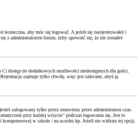
t konieczna, aby móc się logować. A jeżeli się zarejestrowałeś i
się z administratorem forum, żeby upewnić się, że nie zostałeś
a da Ci dostęp do dodatkowych możliwości niedostępnych dla gości,
jestracja zajmuje tylko chwilę, więc jest zalecane, abyś ją
esteś zalogowany tylko przez ustawiony przez administratora czas.
atycznie przy każdej wizycie” podczas logowania się. Jest to
komputerowej w szkole / na uczelni itp. Jeżeli nie widzisz tej opcji,