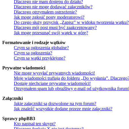
Dlaczego nie mam dostępu do działu?
Dlaczego nie mogę dodawać załączników?
Dlaczego otrzymałem ostrzeżenie?
Jak mogę zgłosić posty moderatorowi?
Do czego służy przycisk „Zapisz” w widoku tworzenia wątku?
Dlaczego mój post musi być zaakceptowany?
Jak mogę przesunąć swój wątek w górę?
Formatowanie i rodzaje wątków
Czym są ogłoszenia globalne?
Czym są ogłoszenia?
Czym są wątki przyklejone?
Prywatne wiadomości
Nie mogę wysyłać prywatnych wiadomości!
Moje wiadomości trafiają do folderu „Do wysłania”. Dlaczego
Dostaję niechciane prywatne wiadomości!
Otrzymałem spam lub obraźliwy e-mail od użytkownika forum
Załączniki
Jakie załączniki są dozwolone na tym forum?
Jak znaleźć wszystkie dodane przeze mnie załączniki?
Sprawy phpBB3
Kto napisał ten skrypt?
Dlaczego funkcja X nie jest dostępna?