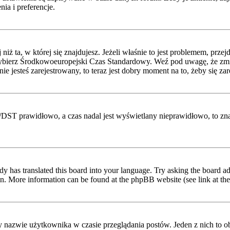
ia i preferencje.
niż ta, w której się znajdujesz. Jeżeli właśnie to jest problemem, prz
ybierz Środkowoeuropejski Czas Standardowy. Weź pod uwagę, że zmian
 jesteś zarejestrowany, to teraz jest dobry moment na to, żeby się zar
etni/DST prawidłowo, a czas nadal jest wyświetlany nieprawidłowo, to z
dy has translated this board into your language. Try asking the board adm
tion. More information can be found at the phpBB website (see link at th
y nazwie użytkownika w czasie przeglądania postów. Jeden z nich to 