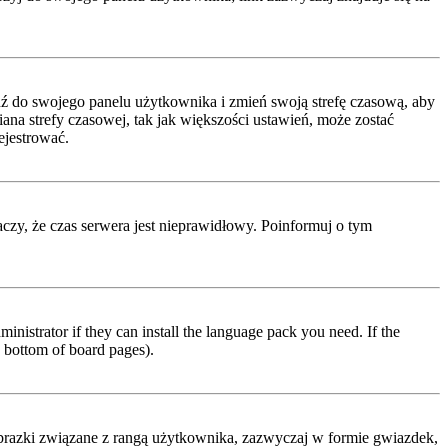
ejdź do swojego panelu użytkownika i zmień swoją strefę czasową, aby
a strefy czasowej, tak jak większości ustawień, może zostać
ejestrować.
naczy, że czas serwera jest nieprawidłowy. Poinformuj o tym
inistrator if they can install the language pack you need. If the
e bottom of board pages).
obrazki związane z rangą użytkownika, zazwyczaj w formie gwiazdek,