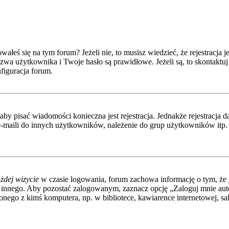
eś się na tym forum? Jeżeli nie, to musisz wiedzieć, że rejestracja jes
wa użytkownika i Twoje hasło są prawidłowe. Jeżeli są, to skontaktuj 
figuracja forum.
 aby pisać wiadomości konieczna jest rejestracja. Jednakże rejestracj
-maili do innych użytkowników, należenie do grup użytkowników itp. Re
żdej wizycie
w czasie logowania, forum zachowa informację o tym, że j
 innego. Aby pozostać zalogowanym, zaznacz opcję „Zaloguj mnie autom
nego z kimś komputera, np. w bibliotece, kawiarence internetowej, sali 