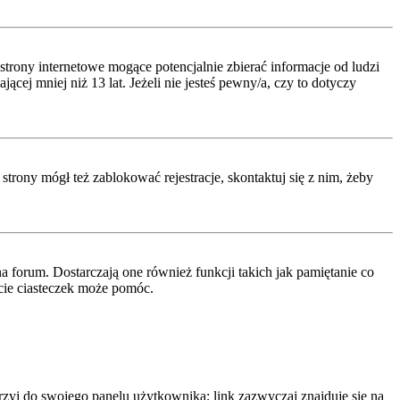
rony internetowe mogące potencjalnie zbierać informacje od ludzi
ej mniej niż 13 lat. Jeżeli nie jesteś pewny/a, czy to dotyczy
strony mógł też zablokować rejestracje, skontaktuj się z nim, żeby
 forum. Dostarczają one również funkcji takich jak pamiętanie co
ęcie ciasteczek może pomóc.
rzyj do swojego panelu użytkownika; link zazwyczaj znajduje się na