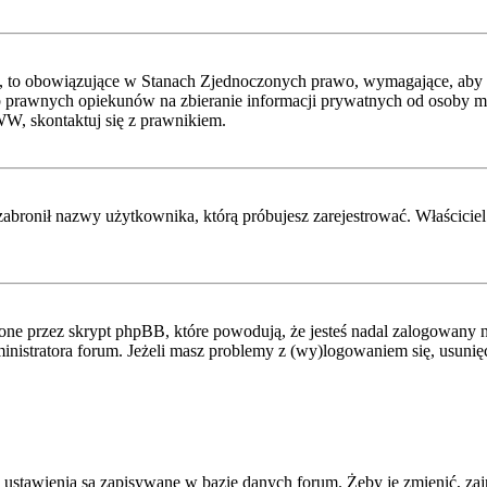
, to obowiązujące w Stanach Zjednoczonych prawo, wymagające, aby st
 prawnych opiekunów na zbieranie informacji prywatnych od osoby mając
WW, skontaktuj się z prawnikiem.
zabronił nazwy użytkownika, którą próbujesz zarejestrować. Właściciel 
ne przez skrypt phpBB, które powodują, że jesteś nadal zalogowany na
administratora forum. Jeżeli masz problemy z (wy)logowaniem się, usuni
 ustawienia są zapisywane w bazie danych forum. Żeby je zmienić, zaj