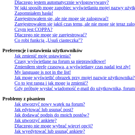
Dlaczego jestem automatycznie wylogowywany?
W jaki sposób mogę zapobiec wyświetlaniu mojej nazwy użytk
Zapomniałem hasła!
Zarejestrowałem się, ale nie mogę się zalogować!
Zarejestrowałem się jakiś czas temu, ale nie mogę się teraz zal
Czym jest COPPA?
Dlaczego nie mogę się zarejestrować?
Co robi funkcja „Usuń ciasteczka”?
Preferencje i ustawienia użytkowników
Jak zmienić moje ustawienia?
Czasy wyświetlane na forum są nieprawidłowe!
Zmieniłem strefę czasową, a wyświetlany czas nadal jest zły!
My language is not in the list!
Jak mogę wyświetlić obrazek przy mojej nazwie użytkownika?
Co to jest ranga i jak mogę ją zmienić?
Gdy próbuję wysłać wiadomość e-mail do użytkownika, forum 
Problemy z pisaniem
Jak utworzyć nowy wątek na forum?
Jak edytować lub usunąć post?
Jak dodawać podpis do moich postów?
Jak utworzyć ankietę?
Dlaczego nie mogę wybrać więcej opcji?
Jak wyedytować lub usunąć ankietę?