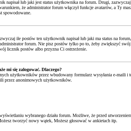
napisał lub jaki jest status użytkownika na forum. Drugi, zazwyczaj w
runkiem, że administrator forum włączył funkcje avatarów, a Ty masz
jest spowodowane.
czaj ile postów ten użytkownik napisał lub jaki ma status na forum, n
ministrator forum. Nie pisz postów tylko po to, żeby zwiększyć swój l
wój licznik postów albo przyzna Ci ostrzeżenie.
że mi się zalogować. Dlaczego?
ych użytkowników przez wbudowany formularz wysyłania e-maili i to ty
ili przez anonimowych użytkowników.
wyświetlaniu wybranego działu forum. Możliwe, że przed utworzeniem
 Możesz tworzyć nowy wątek, Możesz głosować w ankietach itp.