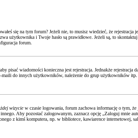
eś się na tym forum? Jeżeli nie, to musisz wiedzieć, że rejestracja jes
wa użytkownika i Twoje hasło są prawidłowe. Jeżeli są, to skontaktuj 
figuracja forum.
 aby pisać wiadomości konieczna jest rejestracja. Jednakże rejestracj
-maili do innych użytkowników, należenie do grup użytkowników itp. Re
żdej wizycie
w czasie logowania, forum zachowa informację o tym, że j
 innego. Aby pozostać zalogowanym, zaznacz opcję „Zaloguj mnie autom
nego z kimś komputera, np. w bibliotece, kawiarence internetowej, sali 