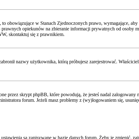
, to obowiązujące w Stanach Zjednoczonych prawo, wymagające, aby st
 prawnych opiekunów na zbieranie informacji prywatnych od osoby mając
WW, skontaktuj się z prawnikiem.
zabronił nazwy użytkownika, którą próbujesz zarejestrować. Właściciel 
ne przez skrypt phpBB, które powodują, że jesteś nadal zalogowany na
administratora forum. Jeżeli masz problemy z (wy)logowaniem się, usuni
 ustawienia są zapisywane w bazie danych forum. Żeby je zmienić, zaj