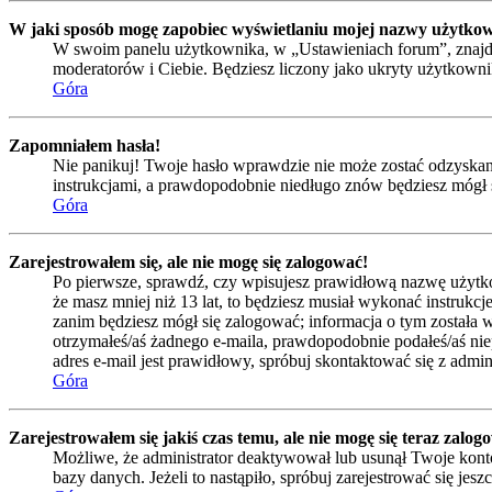
W jaki sposób mogę zapobiec wyświetlaniu mojej nazwy użytkow
W swoim panelu użytkownika, w „Ustawieniach forum”, znajd
moderatorów i Ciebie. Będziesz liczony jako ukryty użytkowni
Góra
Zapomniałem hasła!
Nie panikuj! Twoje hasło wprawdzie nie może zostać odzyskane,
instrukcjami, a prawdopodobnie niedługo znów będziesz mógł 
Góra
Zarejestrowałem się, ale nie mogę się zalogować!
Po pierwsze, sprawdź, czy wpisujesz prawidłową nazwę użytkowni
że masz mniej niż 13 lat, to będziesz musiał wykonać instrukc
zanim będziesz mógł się zalogować; informacja o tym została wy
otrzymałeś/aś żadnego e-maila, prawdopodobnie podałeś/aś niep
adres e-mail jest prawidłowy, spróbuj skontaktować się z admin
Góra
Zarejestrowałem się jakiś czas temu, ale nie mogę się teraz zalog
Możliwe, że administrator deaktywował lub usunął Twoje konto
bazy danych. Jeżeli to nastąpiło, spróbuj zarejestrować się je