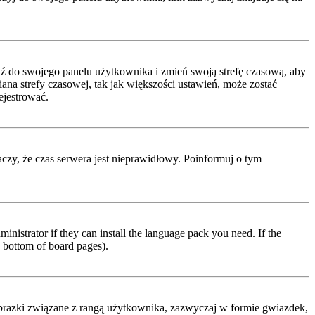
ejdź do swojego panelu użytkownika i zmień swoją strefę czasową, aby
a strefy czasowej, tak jak większości ustawień, może zostać
ejestrować.
naczy, że czas serwera jest nieprawidłowy. Poinformuj o tym
inistrator if they can install the language pack you need. If the
e bottom of board pages).
obrazki związane z rangą użytkownika, zazwyczaj w formie gwiazdek,