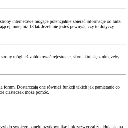
rony internetowe mogące potencjalnie zbierać informacje od ludzi
ej mniej niż 13 lat. Jeżeli nie jesteś pewny/a, czy to dotyczy
strony mógł też zablokować rejestracje, skontaktuj się z nim, żeby
 forum. Dostarczają one również funkcji takich jak pamiętanie co
ęcie ciasteczek może pomóc.
rzyj do swojego panelu użytkownika; link zazwyczaj znajduje się na