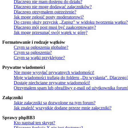
Dlaczego nie mam dostępu do działu?
Dlaczego nie mogę dodawać załączników?
Dlaczego otrzymałem ostrzeżenie?
Jak mogę zgłosić posty moderatorowi?
Do czego służy przycisk „Zapisz” w widoku tworzenia wątku?
Dlaczego mój post musi być zaakceptowany?
Jak mogę przesunąć swój wątek w górę?
Formatowanie i rodzaje wątków
Czym są ogłoszenia globalne?
Czym są ogłoszenia?
Czym są wątki przyklejone?
Prywatne wiadomości
Nie mogę wysyłać prywatnych wiadomości!
Moje wiadomości trafiają do folderu „Do wysłania”. Dlaczego
Dostaję niechciane prywatne wiadomości!
Otrzymałem spam lub obraźliwy e-mail od użytkownika forum
Załączniki
Jakie załączniki są dozwolone na tym forum?
Jak znaleźć wszystkie dodane przeze mnie załączniki?
Sprawy phpBB3
Kto napisał ten skrypt?
Dlaczego funkcja X nie jest dostępna?