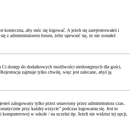
t konieczna, aby móc się logować. A jeżeli się zarejestrowałeś i
się z administratorem forum, żeby upewnić się, że nie zostałeś
a da Ci dostęp do dodatkowych możliwości niedostępnych dla gości,
jestracja zajmuje tylko chwilę, więc jest zalecane, abyś ją
esteś zalogowany tylko przez ustawiony przez administratora czas.
atycznie przy każdej wizycie” podczas logowania się. Jest to
komputerowej w szkole / na uczelni itp. Jeżeli nie widzisz tej opcji,