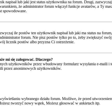
napisał lub jaki jest status użytkownika na forum. Drugi, zazwyczaj w
runkiem, że administrator forum włączył funkcje avatarów, a Ty masz
jest spowodowane.
czaj ile postów ten użytkownik napisał lub jaki ma status na forum, n
ministrator forum. Nie pisz postów tylko po to, żeby zwiększyć swój l
wój licznik postów albo przyzna Ci ostrzeżenie.
że mi się zalogować. Dlaczego?
ych użytkowników przez wbudowany formularz wysyłania e-maili i to ty
ili przez anonimowych użytkowników.
wyświetlaniu wybranego działu forum. Możliwe, że przed utworzeniem
 Możesz tworzyć nowy wątek, Możesz głosować w ankietach itp.