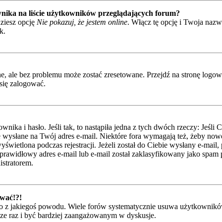
nika na liście użytkowników przeglądających forum?
ziesz opcję
Nie pokazuj, że jestem online
. Włącz tę opcję i Twoja naz
k.
 ale bez problemu może zostać zresetowane. Przejdź na stronę logowan
się zalogować.
ka i hasło. Jeśli tak, to nastąpiła jedna z tych dwóch rzeczy: Jeśli 
je wysłane na Twój adres e-mail. Niektóre fora wymagają też, żeby nowe
świetlona podczas rejestracji. Jeżeli został do Ciebie wysłany e-mail,
rawidłowy adres e-mail lub e-mail został zaklasyfikowany jako spam pr
istratorem.
ować!?!
 z jakiegoś powodu. Wiele forów systematycznie usuwa użytkowników, 
szcze raz i być bardziej zaangażowanym w dyskusje.