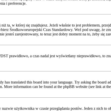
ia i preferencje.
niż ta, w której się znajdujesz. Jeżeli właśnie to jest problemem, prz
ybierz Środkowoeuropejski Czas Standardowy. Weź pod uwagę, że zmian
 jesteś zarejestrowany, to teraz jest dobry moment na to, żeby się zar
etni/DST prawidłowo, a czas nadal jest wyświetlany nieprawidłowo, to z
dy has translated this board into your language. Try asking the board adm
tion. More information can be found at the phpBB website (see link at th
y nazwie użytkownika w czasie przeglądania postów. Jeden z nich to 