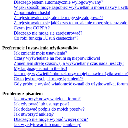
Dlaczego jestem automatycznie wylogowywany?
W jaki sposób mogę zapobiec wyświetlaniu mojej nazwy użytk
Zapomniałem hasła!
Zarejestrowałem się, ale nie mogę się zalogować!
Zarejestrowałem się jakiś czas temu, ale nie mogę się teraz zal
Czym jest COPPA?
Dlaczego nie mogę się zarejestrować?
Co robi funkcja „Usuń ciasteczka”?
Preferencje i ustawienia użytkowników
Jak zmienić moje ustawienia?
Czasy wyświetlane na forum są nieprawidłowe!
Zmieniłem strefę czasową, a wyświetlany czas nadal jest zły!
My language is not in the list!
Jak mogę wyświetlić obrazek przy mojej nazwie użytkownika?
Co to jest ranga i jak mogę ją zmienić?
Gdy próbuję wysłać wiadomość e-mail do użytkownika, forum 
Problemy z pisaniem
Jak utworzyć nowy wątek na forum?
Jak edytować lub usunąć post?
Jak dodawać podpis do moich postów?
Jak utworzyć ankietę?
Dlaczego nie mogę wybrać więcej opcji?
Jak wyedytować lub usunąć ankietę?