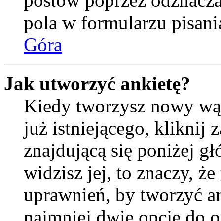
postów poprzez odznacz
pola w formularzu pisani
Góra
Jak utworzyć ankietę?
Kiedy tworzysz nowy wąt
już istniejącego, kliknij
znajdującą się poniżej gł
widzisz jej, to znaczy, 
uprawnień, by tworzyć an
najmniej dwie opcje do o