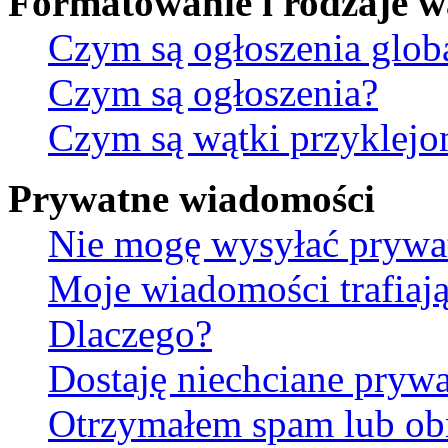
Formatowanie i rodzaje 
Czym są ogłoszenia glob
Czym są ogłoszenia?
Czym są wątki przyklejo
Prywatne wiadomości
Nie mogę wysyłać prywa
Moje wiadomości trafiają
Dlaczego?
Dostaję niechciane pryw
Otrzymałem spam lub ob