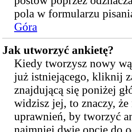
postów poprzez odznacz
pola w formularzu pisani
Góra
Jak utworzyć ankietę?
Kiedy tworzysz nowy wąt
już istniejącego, kliknij
znajdującą się poniżej gł
widzisz jej, to znaczy, 
uprawnień, by tworzyć an
najmniej dwie opcje do o