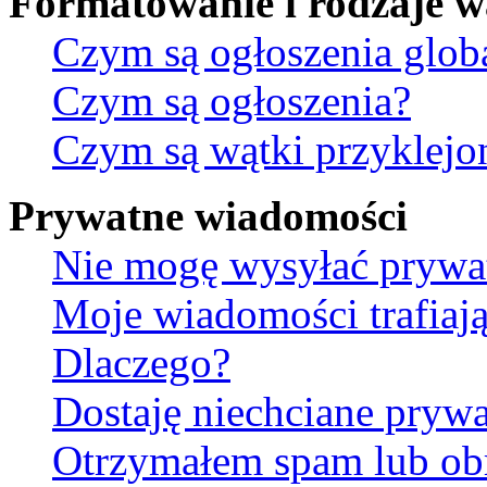
Formatowanie i rodzaje 
Czym są ogłoszenia glob
Czym są ogłoszenia?
Czym są wątki przyklejo
Prywatne wiadomości
Nie mogę wysyłać prywa
Moje wiadomości trafiają
Dlaczego?
Dostaję niechciane pryw
Otrzymałem spam lub ob