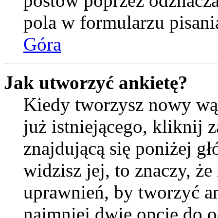
postów poprzez odznacz
pola w formularzu pisani
Góra
Jak utworzyć ankietę?
Kiedy tworzysz nowy wąt
już istniejącego, kliknij
znajdującą się poniżej gł
widzisz jej, to znaczy, 
uprawnień, by tworzyć an
najmniej dwie opcje do o