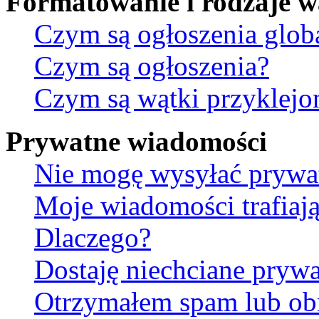
Formatowanie i rodzaje 
Czym są ogłoszenia glob
Czym są ogłoszenia?
Czym są wątki przyklejo
Prywatne wiadomości
Nie mogę wysyłać prywa
Moje wiadomości trafiają
Dlaczego?
Dostaję niechciane pryw
Otrzymałem spam lub ob