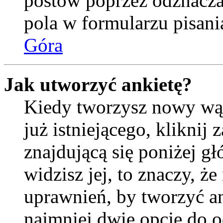
postów poprzez odznacz
pola w formularzu pisani
Góra
Jak utworzyć ankietę?
Kiedy tworzysz nowy wąt
już istniejącego, kliknij
znajdującą się poniżej gł
widzisz jej, to znaczy, 
uprawnień, by tworzyć an
najmniej dwie opcje do o