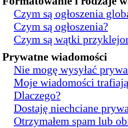
Formatowanie i rodzaje 
Czym są ogłoszenia glob
Czym są ogłoszenia?
Czym są wątki przyklejo
Prywatne wiadomości
Nie mogę wysyłać prywa
Moje wiadomości trafiają
Dlaczego?
Dostaję niechciane pryw
Otrzymałem spam lub ob