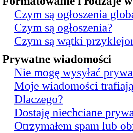
Formatowanie i rodzaje 
Czym są ogłoszenia glob
Czym są ogłoszenia?
Czym są wątki przyklejo
Prywatne wiadomości
Nie mogę wysyłać prywa
Moje wiadomości trafiają
Dlaczego?
Dostaję niechciane pryw
Otrzymałem spam lub ob