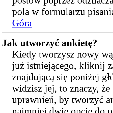
postów poprzez odznacz
pola w formularzu pisani
Góra
Jak utworzyć ankietę?
Kiedy tworzysz nowy wąt
już istniejącego, kliknij
znajdującą się poniżej gł
widzisz jej, to znaczy, 
uprawnień, by tworzyć an
najmniej dwie opcje do o