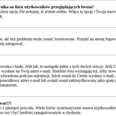
nika na liście użytkowników przeglądających forum?
ziesz opcję
Nie pokazuj, że jestem online
. Włącz tę opcję i Twoja naz
k.
 ale bez problemu może zostać zresetowane. Przejdź na stronę logowan
się zalogować.
ka i hasło. Jeśli tak, to nastąpiła jedna z tych dwóch rzeczy: Jeśli 
je wysłane na Twój adres e-mail. Niektóre fora wymagają też, żeby nowe
świetlona podczas rejestracji. Jeżeli został do Ciebie wysłany e-mail,
rawidłowy adres e-mail lub e-mail został zaklasyfikowany jako spam pr
istratorem.
ować!?!
 z jakiegoś powodu. Wiele forów systematycznie usuwa użytkowników, 
szcze raz i być bardziej zaangażowanym w dyskusje.