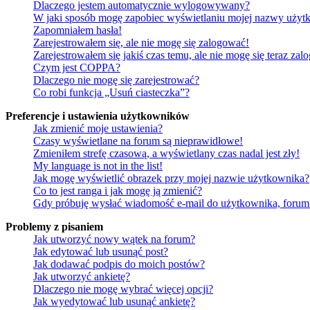
Dlaczego jestem automatycznie wylogowywany?
W jaki sposób mogę zapobiec wyświetlaniu mojej nazwy użytk
Zapomniałem hasła!
Zarejestrowałem się, ale nie mogę się zalogować!
Zarejestrowałem się jakiś czas temu, ale nie mogę się teraz zal
Czym jest COPPA?
Dlaczego nie mogę się zarejestrować?
Co robi funkcja „Usuń ciasteczka”?
Preferencje i ustawienia użytkowników
Jak zmienić moje ustawienia?
Czasy wyświetlane na forum są nieprawidłowe!
Zmieniłem strefę czasową, a wyświetlany czas nadal jest zły!
My language is not in the list!
Jak mogę wyświetlić obrazek przy mojej nazwie użytkownika?
Co to jest ranga i jak mogę ją zmienić?
Gdy próbuję wysłać wiadomość e-mail do użytkownika, forum 
Problemy z pisaniem
Jak utworzyć nowy wątek na forum?
Jak edytować lub usunąć post?
Jak dodawać podpis do moich postów?
Jak utworzyć ankietę?
Dlaczego nie mogę wybrać więcej opcji?
Jak wyedytować lub usunąć ankietę?