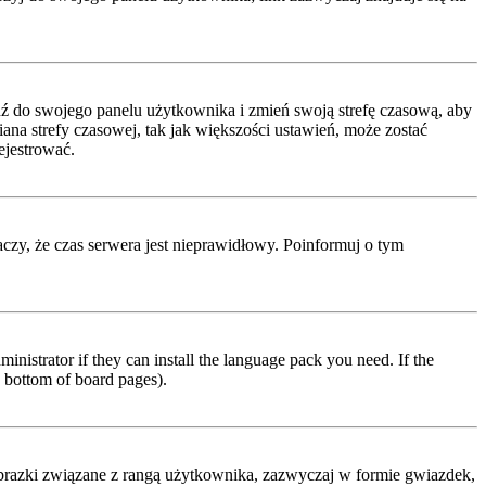
ejdź do swojego panelu użytkownika i zmień swoją strefę czasową, aby
a strefy czasowej, tak jak większości ustawień, może zostać
ejestrować.
naczy, że czas serwera jest nieprawidłowy. Poinformuj o tym
inistrator if they can install the language pack you need. If the
e bottom of board pages).
obrazki związane z rangą użytkownika, zazwyczaj w formie gwiazdek,