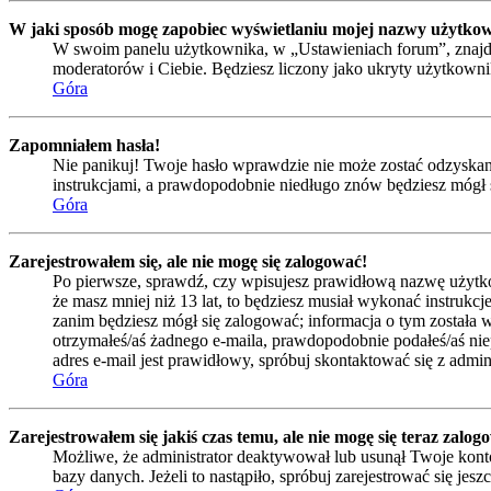
W jaki sposób mogę zapobiec wyświetlaniu mojej nazwy użytkow
W swoim panelu użytkownika, w „Ustawieniach forum”, znajd
moderatorów i Ciebie. Będziesz liczony jako ukryty użytkowni
Góra
Zapomniałem hasła!
Nie panikuj! Twoje hasło wprawdzie nie może zostać odzyskane,
instrukcjami, a prawdopodobnie niedługo znów będziesz mógł 
Góra
Zarejestrowałem się, ale nie mogę się zalogować!
Po pierwsze, sprawdź, czy wpisujesz prawidłową nazwę użytkowni
że masz mniej niż 13 lat, to będziesz musiał wykonać instrukc
zanim będziesz mógł się zalogować; informacja o tym została wy
otrzymałeś/aś żadnego e-maila, prawdopodobnie podałeś/aś niep
adres e-mail jest prawidłowy, spróbuj skontaktować się z admin
Góra
Zarejestrowałem się jakiś czas temu, ale nie mogę się teraz zalog
Możliwe, że administrator deaktywował lub usunął Twoje konto
bazy danych. Jeżeli to nastąpiło, spróbuj zarejestrować się je