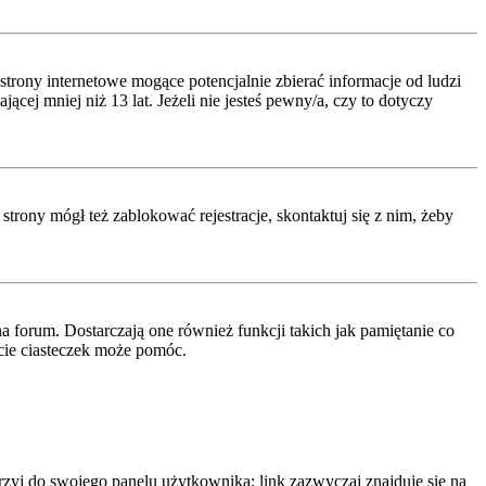
rony internetowe mogące potencjalnie zbierać informacje od ludzi
ej mniej niż 13 lat. Jeżeli nie jesteś pewny/a, czy to dotyczy
strony mógł też zablokować rejestracje, skontaktuj się z nim, żeby
 forum. Dostarczają one również funkcji takich jak pamiętanie co
ęcie ciasteczek może pomóc.
rzyj do swojego panelu użytkownika; link zazwyczaj znajduje się na