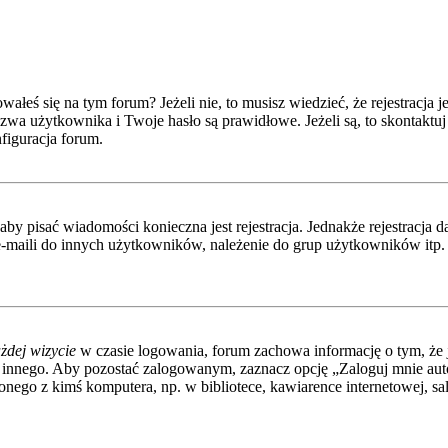
eś się na tym forum? Jeżeli nie, to musisz wiedzieć, że rejestracja jes
wa użytkownika i Twoje hasło są prawidłowe. Jeżeli są, to skontaktuj 
figuracja forum.
 aby pisać wiadomości konieczna jest rejestracja. Jednakże rejestracj
-maili do innych użytkowników, należenie do grup użytkowników itp. Re
żdej wizycie
w czasie logowania, forum zachowa informację o tym, że j
 innego. Aby pozostać zalogowanym, zaznacz opcję „Zaloguj mnie autom
nego z kimś komputera, np. w bibliotece, kawiarence internetowej, sali 