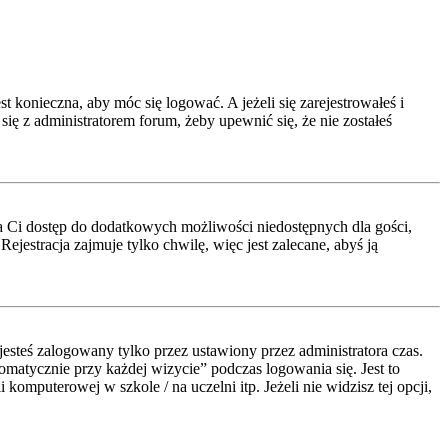
t konieczna, aby móc się logować. A jeżeli się zarejestrowałeś i
się z administratorem forum, żeby upewnić się, że nie zostałeś
a da Ci dostęp do dodatkowych możliwości niedostępnych dla gości,
jestracja zajmuje tylko chwilę, więc jest zalecane, abyś ją
esteś zalogowany tylko przez ustawiony przez administratora czas.
atycznie przy każdej wizycie” podczas logowania się. Jest to
komputerowej w szkole / na uczelni itp. Jeżeli nie widzisz tej opcji,