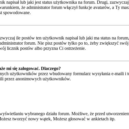
napisał lub jaki jest status użytkownika na forum. Drugi, zazwyczaj w
runkiem, że administrator forum włączył funkcje avatarów, a Ty masz
jest spowodowane.
czaj ile postów ten użytkownik napisał lub jaki ma status na forum, n
ministrator forum. Nie pisz postów tylko po to, żeby zwiększyć swój l
wój licznik postów albo przyzna Ci ostrzeżenie.
że mi się zalogować. Dlaczego?
ych użytkowników przez wbudowany formularz wysyłania e-maili i to ty
ili przez anonimowych użytkowników.
wyświetlaniu wybranego działu forum. Możliwe, że przed utworzeniem
 Możesz tworzyć nowy wątek, Możesz głosować w ankietach itp.