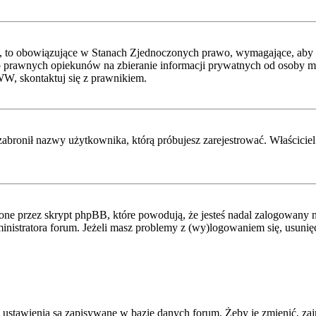
, to obowiązujące w Stanach Zjednoczonych prawo, wymagające, aby st
 prawnych opiekunów na zbieranie informacji prywatnych od osoby mając
WW, skontaktuj się z prawnikiem.
zabronił nazwy użytkownika, którą próbujesz zarejestrować. Właściciel 
ne przez skrypt phpBB, które powodują, że jesteś nadal zalogowany na
administratora forum. Jeżeli masz problemy z (wy)logowaniem się, usuni
 ustawienia są zapisywane w bazie danych forum. Żeby je zmienić, zaj