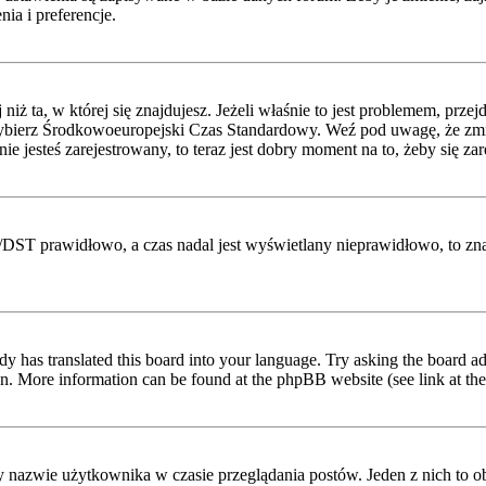
ia i preferencje.
niż ta, w której się znajdujesz. Jeżeli właśnie to jest problemem, prz
ybierz Środkowoeuropejski Czas Standardowy. Weź pod uwagę, że zmian
 jesteś zarejestrowany, to teraz jest dobry moment na to, żeby się zar
etni/DST prawidłowo, a czas nadal jest wyświetlany nieprawidłowo, to z
dy has translated this board into your language. Try asking the board adm
tion. More information can be found at the phpBB website (see link at th
y nazwie użytkownika w czasie przeglądania postów. Jeden z nich to 