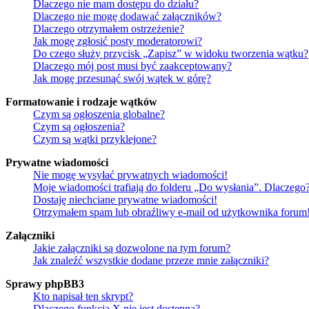
Dlaczego nie mam dostępu do działu?
Dlaczego nie mogę dodawać załączników?
Dlaczego otrzymałem ostrzeżenie?
Jak mogę zgłosić posty moderatorowi?
Do czego służy przycisk „Zapisz” w widoku tworzenia wątku?
Dlaczego mój post musi być zaakceptowany?
Jak mogę przesunąć swój wątek w górę?
Formatowanie i rodzaje wątków
Czym są ogłoszenia globalne?
Czym są ogłoszenia?
Czym są wątki przyklejone?
Prywatne wiadomości
Nie mogę wysyłać prywatnych wiadomości!
Moje wiadomości trafiają do folderu „Do wysłania”. Dlaczego
Dostaję niechciane prywatne wiadomości!
Otrzymałem spam lub obraźliwy e-mail od użytkownika forum
Załączniki
Jakie załączniki są dozwolone na tym forum?
Jak znaleźć wszystkie dodane przeze mnie załączniki?
Sprawy phpBB3
Kto napisał ten skrypt?
Dlaczego funkcja X nie jest dostępna?