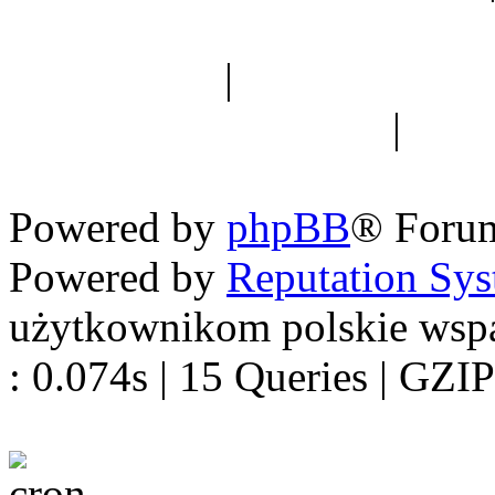
Spis drzew
|
Strona miłoś
forum dyskusyjne
|
Ogól
Nowapolska 
Powered by
phpBB
® Foru
Powered by
Reputation Sy
użytkownikom polskie wsp
: 0.074s | 15 Queries | GZIP