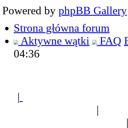
Powered by
phpBB Gallery
Strona główna forum
Aktywne wątki
FAQ
04:36
Polec
|
Sklep ogrodniczy - na
Ogród botaniczny
|
Forum
Forum geologiczne