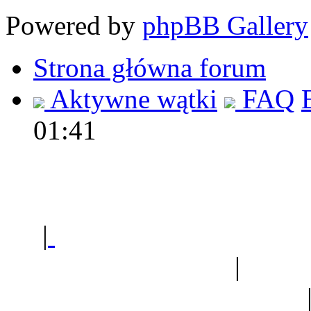
Powered by
phpBB Gallery
Strona główna forum
Aktywne wątki
FAQ
01:41
Polec
|
Sklep ogrodniczy - na
Ogród botaniczny
|
Forum
Forum geologiczne