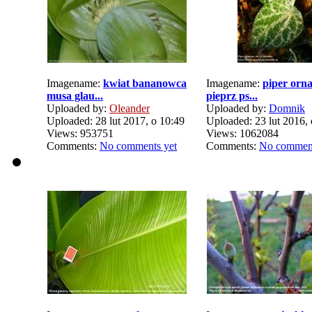
Imagename:
kwiat bananowca
Imagename:
piper orn
musa glau...
pieprz ps...
Uploaded by:
Oleander
Uploaded by:
Domnik
Uploaded: 28 lut 2017, o 10:49
Uploaded: 23 lut 2016, 
Views: 953751
Views: 1062084
Comments:
No comments yet
Comments:
No comment