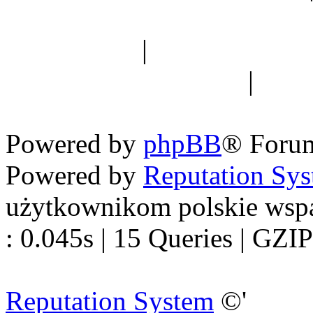
Spis drzew
|
Strona miłoś
forum dyskusyjne
|
Ogól
Nowapolska 
Powered by
phpBB
® Foru
Powered by
Reputation Sy
użytkownikom polskie wsp
: 0.045s | 15 Queries | GZIP
Reputation System
©'