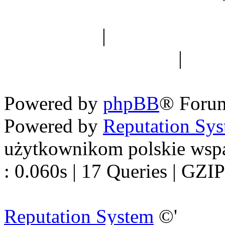
Spis drzew
|
Strona miłoś
forum dyskusyjne
|
Ogól
Nowapolska 
Powered by
phpBB
® Foru
Powered by
Reputation Sy
użytkownikom polskie wsp
: 0.060s | 17 Queries | GZIP
Reputation System
©'