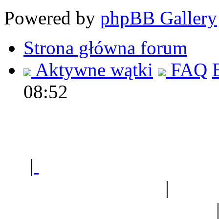
Powered by
phpBB Gallery
Strona główna forum
Aktywne wątki
FAQ
08:52
Polec
|
Sklep ogrodniczy - na
Ogród botaniczny
|
Forum
Forum geologiczne