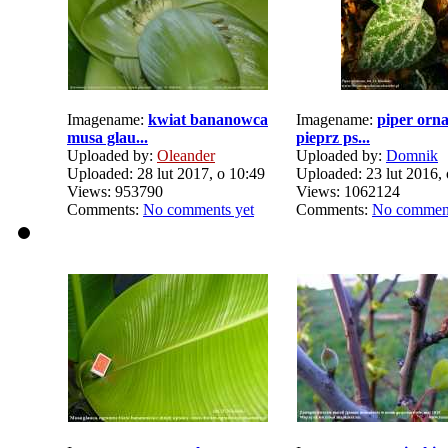
Imagename:
kwiat bananowca
Imagename:
piper orn
musa glau...
pieprz ps...
Uploaded by:
Oleander
Uploaded by:
Domnik
Uploaded: 28 lut 2017, o 10:49
Uploaded: 23 lut 2016, 
Views: 953790
Views: 1062124
Comments:
No comments yet
Comments:
No comment