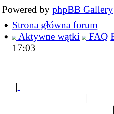
Powered by
phpBB Gallery
Strona główna forum
Aktywne wątki
FAQ
17:03
Polec
|
Sklep ogrodniczy - na
Ogród botaniczny
|
Forum
Forum geologiczne