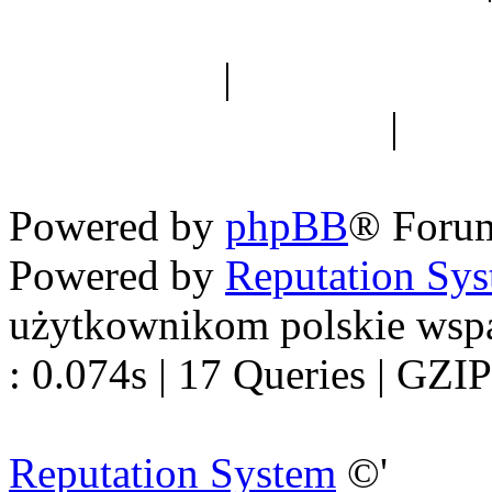
Spis drzew
|
Strona miłoś
forum dyskusyjne
|
Ogól
Nowapolska 
Powered by
phpBB
® Foru
Powered by
Reputation Sy
użytkownikom polskie wsp
: 0.074s | 17 Queries | GZIP
Reputation System
©'