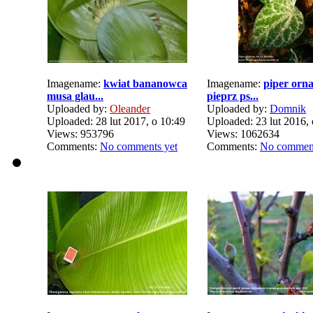
Imagename:
kwiat bananowca
Imagename:
piper orn
musa glau...
pieprz ps...
Uploaded by:
Oleander
Uploaded by:
Domnik
Uploaded: 28 lut 2017, o 10:49
Uploaded: 23 lut 2016, 
Views: 953796
Views: 1062634
Comments:
No comments yet
Comments:
No comment