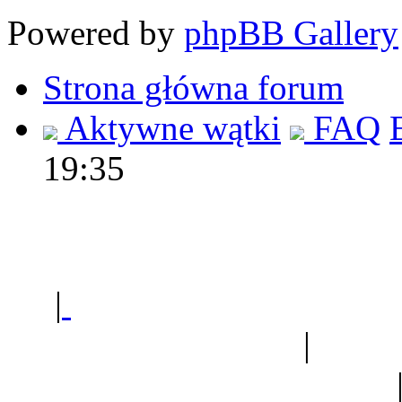
Powered by
phpBB Gallery
Strona główna forum
Aktywne wątki
FAQ
19:35
Polec
|
Sklep ogrodniczy - na
Ogród botaniczny
|
Forum
Forum geologiczne