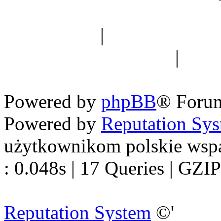
Spis drzew
|
Strona miłoś
forum dyskusyjne
|
Ogól
Nowapolska 
Powered by
phpBB
® Foru
Powered by
Reputation Sy
użytkownikom polskie wsp
: 0.048s | 17 Queries | GZIP
Reputation System
©'