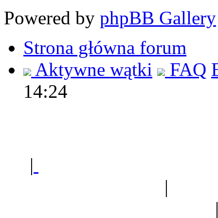
Powered by
phpBB Gallery
Strona główna forum
Aktywne wątki
FAQ
14:24
Polec
|
Sklep ogrodniczy - na
Ogród botaniczny
|
Forum
Forum geologiczne