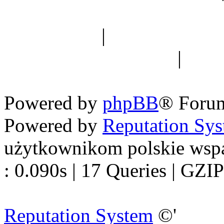
Spis drzew
|
Strona miłoś
forum dyskusyjne
|
Ogól
Nowapolska 
Powered by
phpBB
® Foru
Powered by
Reputation Sy
użytkownikom polskie wsp
: 0.090s | 17 Queries | GZIP
Reputation System
©'