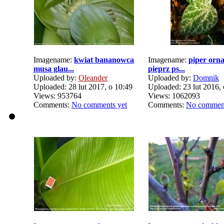
Imagename:
kwiat bananowca
Imagename:
piper orn
musa glau...
pieprz ps...
Uploaded by:
Oleander
Uploaded by:
Domnik
Uploaded: 28 lut 2017, o 10:49
Uploaded: 23 lut 2016, 
Views: 953764
Views: 1062093
Comments:
No comments yet
Comments:
No comment