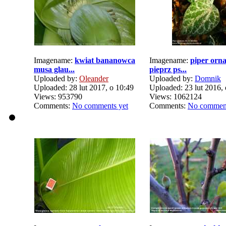
Imagename:
kwiat bananowca
Imagename:
piper orn
musa glau...
pieprz ps...
Uploaded by:
Oleander
Uploaded by:
Domnik
Uploaded: 28 lut 2017, o 10:49
Uploaded: 23 lut 2016, 
Views: 953790
Views: 1062124
Comments:
No comments yet
Comments:
No comment