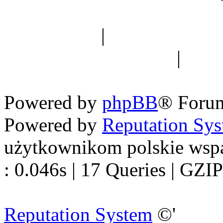
Spis drzew
|
Strona miłoś
forum dyskusyjne
|
Ogól
Nowapolska 
Powered by
phpBB
® Foru
Powered by
Reputation Sy
użytkownikom polskie wsp
: 0.046s | 17 Queries | GZIP
Reputation System
©'