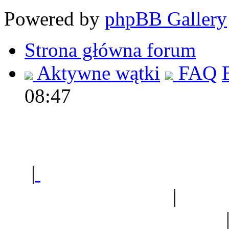
Powered by
phpBB Gallery
Strona główna forum
Aktywne wątki
FAQ
08:47
Polec
|
Sklep ogrodniczy - na
Ogród botaniczny
|
Forum
Forum geologiczne