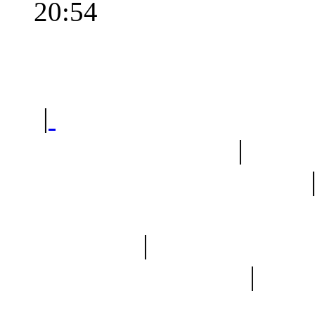
20:54
Polec
|
Sklep ogrodniczy - na
Ogród botaniczny
|
Forum
Forum geologiczne
Spis drzew
|
Strona miłoś
forum dyskusyjne
|
Ogól
Nowapolska 