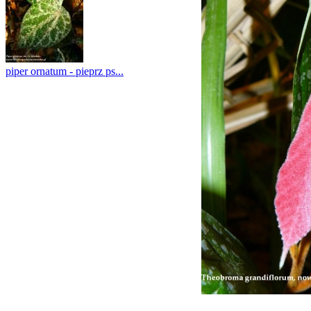
piper ornatum - pieprz ps...