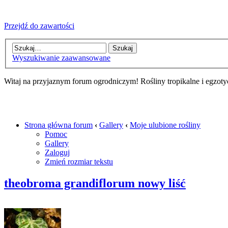
Przejdź do zawartości
Wyszukiwanie zaawansowane
Witaj na przyjaznym forum ogrodniczym! Rośliny tropikalne i egzoty
Strona główna forum
‹
Gallery
‹
Moje ulubione rośliny
Pomoc
Gallery
Zaloguj
Zmień rozmiar tekstu
theobroma grandiflorum nowy liść