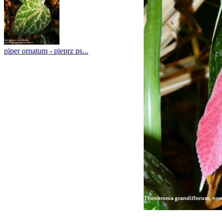
piper ornatum - pieprz ps...