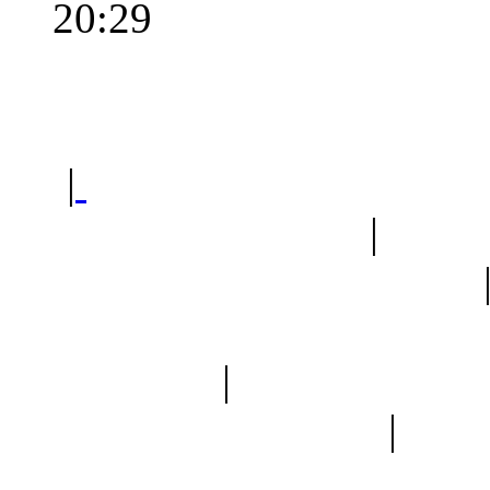
20:29
Polec
|
Sklep ogrodniczy - na
Ogród botaniczny
|
Forum
Forum geologiczne
Spis drzew
|
Strona miłoś
forum dyskusyjne
|
Ogól
Nowapolska 