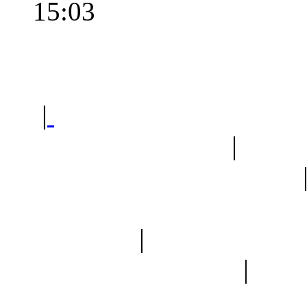
15:03
Polec
|
Sklep ogrodniczy - na
Ogród botaniczny
|
Forum
Forum geologiczne
Spis drzew
|
Strona miłoś
forum dyskusyjne
|
Ogól
Nowapolska 