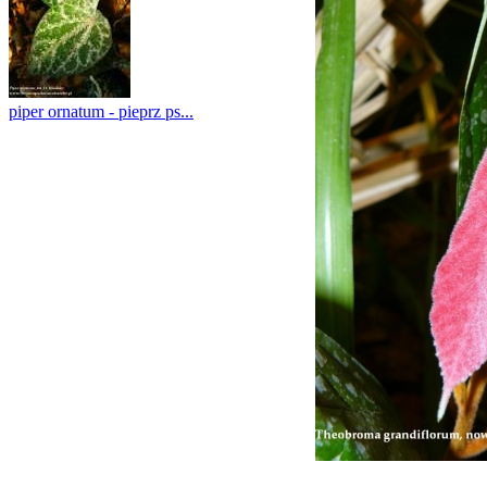
piper ornatum - pieprz ps...