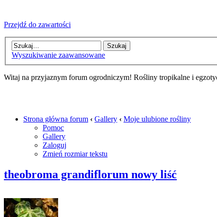
Przejdź do zawartości
Wyszukiwanie zaawansowane
Witaj na przyjaznym forum ogrodniczym! Rośliny tropikalne i egzoty
Strona główna forum
‹
Gallery
‹
Moje ulubione rośliny
Pomoc
Gallery
Zaloguj
Zmień rozmiar tekstu
theobroma grandiflorum nowy liść