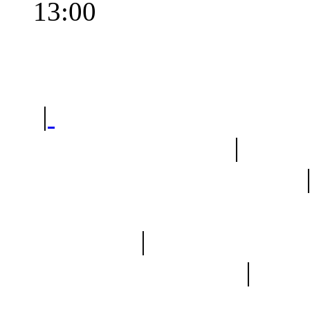
13:00
Polec
|
Sklep ogrodniczy - na
Ogród botaniczny
|
Forum
Forum geologiczne
Spis drzew
|
Strona miłoś
forum dyskusyjne
|
Ogól
Nowapolska 