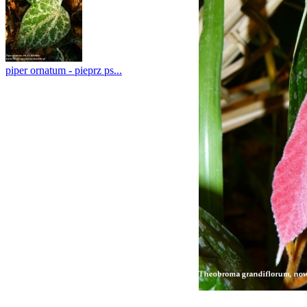
piper ornatum - pieprz ps...