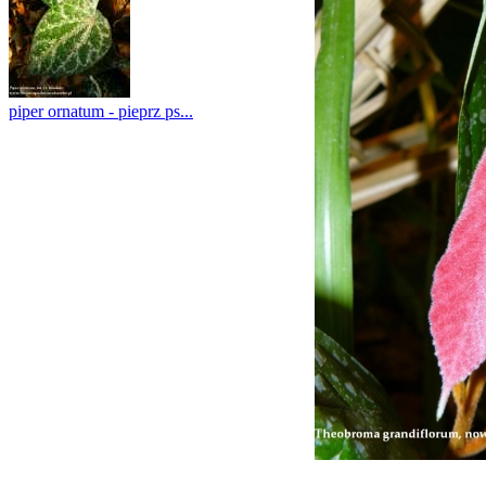
piper ornatum - pieprz ps...