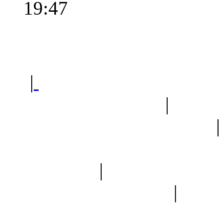
19:47
Polec
|
Sklep ogrodniczy - na
Ogród botaniczny
|
Forum
Forum geologiczne
Spis drzew
|
Strona miłoś
forum dyskusyjne
|
Ogól
Nowapolska 