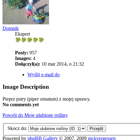
Domnik
Ekspert
Posty:
957
Images:
4
Dołączył(a):
10 mar 2014, o 21:32
Wyślij e-mail do
Image Description
Pieprz pstry (piper ornatum) z mojej uprawy.
No comments yet
Powrót do Moje ulubione rośliny
Skocz do:
Powered by
phpBB Gallery
© 2007, 2009
nickvergessen