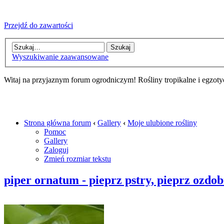
Przejdź do zawartości
Wyszukiwanie zaawansowane
Witaj na przyjaznym forum ogrodniczym! Rośliny tropikalne i egzoty
Strona główna forum
‹
Gallery
‹
Moje ulubione rośliny
Pomoc
Gallery
Zaloguj
Zmień rozmiar tekstu
piper ornatum - pieprz pstry, pieprz ozdo