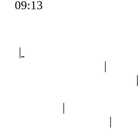
09:13
Polec
|
Sklep ogrodniczy - na
Ogród botaniczny
|
Forum
Forum geologiczne
Spis drzew
|
Strona miłoś
forum dyskusyjne
|
Ogól
Nowapolska 