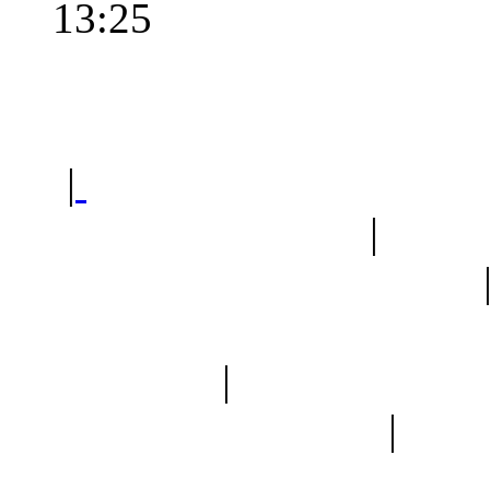
13:25
Polec
|
Sklep ogrodniczy - na
Ogród botaniczny
|
Forum
Forum geologiczne
Spis drzew
|
Strona miłoś
forum dyskusyjne
|
Ogól
Nowapolska 