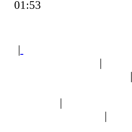
01:53
Polec
|
Sklep ogrodniczy - na
Ogród botaniczny
|
Forum
Forum geologiczne
Spis drzew
|
Strona miłoś
forum dyskusyjne
|
Ogól
Nowapolska 