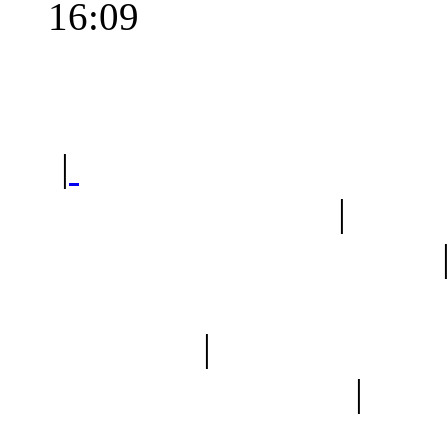
16:09
Polec
|
Sklep ogrodniczy - na
Ogród botaniczny
|
Forum
Forum geologiczne
Spis drzew
|
Strona miłoś
forum dyskusyjne
|
Ogól
Nowapolska 