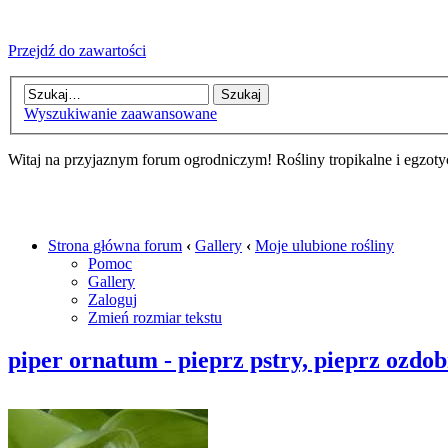
Przejdź do zawartości
Wyszukiwanie zaawansowane
Witaj na przyjaznym forum ogrodniczym! Rośliny tropikalne i egzoty
Strona główna forum
‹
Gallery
‹
Moje ulubione rośliny
Pomoc
Gallery
Zaloguj
Zmień rozmiar tekstu
piper ornatum - pieprz pstry, pieprz ozdo