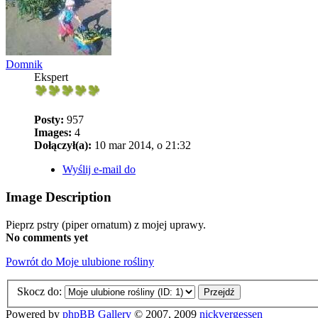
Domnik
Ekspert
Posty:
957
Images:
4
Dołączył(a):
10 mar 2014, o 21:32
Wyślij e-mail do
Image Description
Pieprz pstry (piper ornatum) z mojej uprawy.
No comments yet
Powrót do Moje ulubione rośliny
Skocz do:
Powered by
phpBB Gallery
© 2007, 2009
nickvergessen