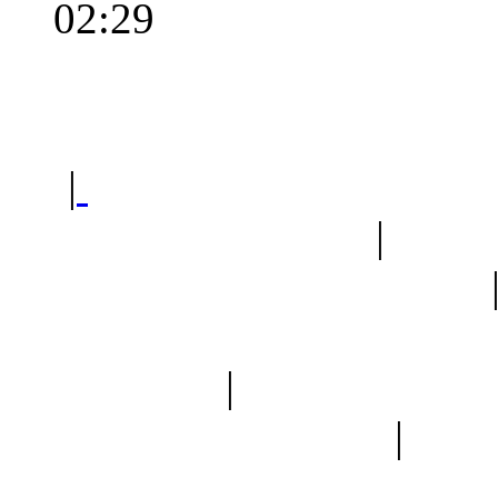
02:29
Polec
|
Sklep ogrodniczy - na
Ogród botaniczny
|
Forum
Forum geologiczne
Spis drzew
|
Strona miłoś
forum dyskusyjne
|
Ogól
Nowapolska 