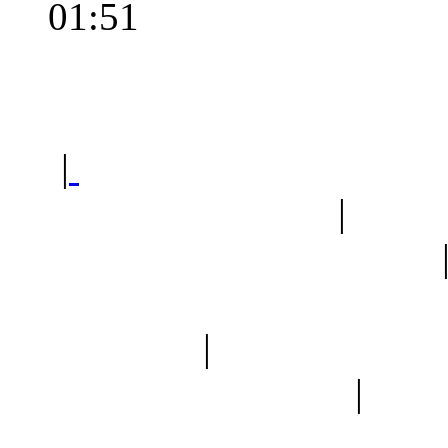
01:51
Polec
|
Sklep ogrodniczy - na
Ogród botaniczny
|
Forum
Forum geologiczne
Spis drzew
|
Strona miłoś
forum dyskusyjne
|
Ogól
Nowapolska 