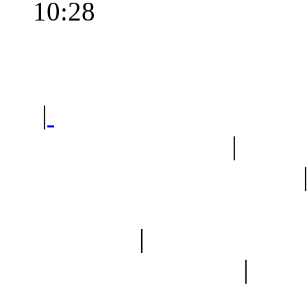
10:28
Polec
|
Sklep ogrodniczy - na
Ogród botaniczny
|
Forum
Forum geologiczne
Spis drzew
|
Strona miłoś
forum dyskusyjne
|
Ogól
Nowapolska 