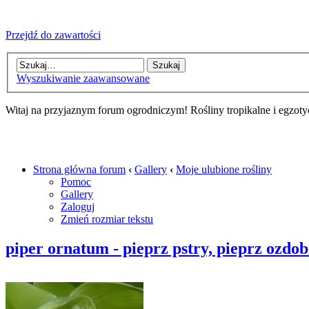
Przejdź do zawartości
Wyszukiwanie zaawansowane
Witaj na przyjaznym forum ogrodniczym! Rośliny tropikalne i egzoty
Strona główna forum
‹
Gallery
‹
Moje ulubione rośliny
Pomoc
Gallery
Zaloguj
Zmień rozmiar tekstu
piper ornatum - pieprz pstry, pieprz ozdo