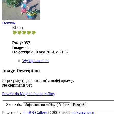
Domnik
Ekspert
Posty:
957
Images:
4
Dołączył(a):
10 mar 2014, o 21:32
Wyślij e-mail do
Image Description
Pieprz pstry (piper ornatum) z mojej uprawy.
No comments yet
Powrót do Moje ulubione rośliny
Skocz do:
Powered by
phpBB Gallery
© 2007, 2009
nickvergessen