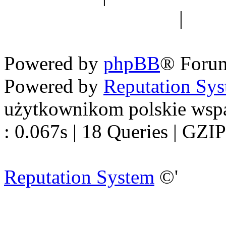
forum dyskusyjne
|
Ogól
Nowapolska 
Powered by
phpBB
® Foru
Powered by
Reputation Sy
użytkownikom polskie wsp
: 0.067s | 18 Queries | GZIP
Reputation System
©'