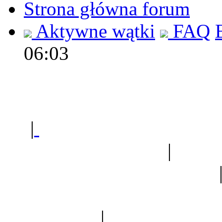
Strona główna forum
Aktywne wątki
FAQ
06:03
Polec
|
Sklep ogrodniczy - na
Ogród botaniczny
|
Forum
Forum geologiczne
Spis drzew
|
Strona miłoś