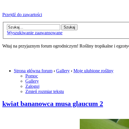
Przejdź do zawartości
Wyszukiwanie zaawansowane
Witaj na przyjaznym forum ogrodniczym! Rośliny tropikalne i egzoty
Strona główna forum
‹
Gallery
‹
Moje ulubione rośliny
Pomoc
Gallery
Zaloguj
Zmień rozmiar tekstu
kwiat bananowca musa glaucum 2