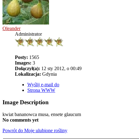
Oleander
Administrator
Posty:
1565
Images:
3
Dołączył(a):
12 sty 2012, o 00:49
Lokalizacja:
Gdynia
Wyślij e-mail do
Strona WWW
Image Description
kwiat bananowca musa, ensete glaucum
No comments yet
Powrót do Moje ulubione rośliny