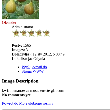
Oleander
Administrator
Posty:
1565
Images:
3
Dołączył(a):
12 sty 2012, o 00:49
Lokalizacja:
Gdynia
Wyślij e-mail do
Strona WWW
Image Description
kwiat bananowca musa, ensete glaucum
No comments yet
Powrót do Moje ulubione rośliny