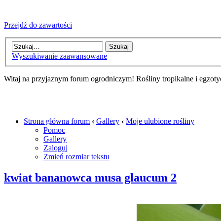
Przejdź do zawartości
Wyszukiwanie zaawansowane
Witaj na przyjaznym forum ogrodniczym! Rośliny tropikalne i egzoty
Strona główna forum
‹
Gallery
‹
Moje ulubione rośliny
Pomoc
Gallery
Zaloguj
Zmień rozmiar tekstu
kwiat bananowca musa glaucum 2