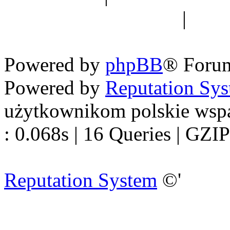
forum dyskusyjne
|
Ogól
Nowapolska 
Powered by
phpBB
® Foru
Powered by
Reputation Sy
użytkownikom polskie wsp
: 0.068s | 16 Queries | GZIP
Reputation System
©'