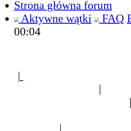
Strona główna forum
Aktywne wątki
FAQ
00:04
Polec
|
Sklep ogrodniczy - na
Ogród botaniczny
|
Forum
Forum geologiczne
Spis drzew
|
Strona miłoś