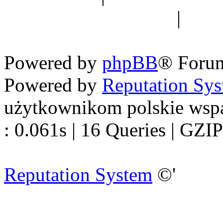
forum dyskusyjne
|
Ogól
Nowapolska 
Powered by
phpBB
® Foru
Powered by
Reputation Sy
użytkownikom polskie wsp
: 0.061s | 16 Queries | GZIP
Reputation System
©'