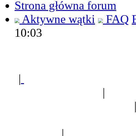
Strona główna forum
Aktywne wątki
FAQ
10:03
Polec
|
Sklep ogrodniczy - na
Ogród botaniczny
|
Forum
Forum geologiczne
Spis drzew
|
Strona miłoś