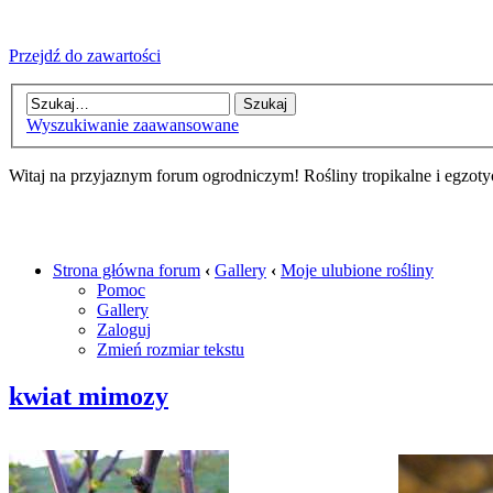
Przejdź do zawartości
Wyszukiwanie zaawansowane
Witaj na przyjaznym forum ogrodniczym! Rośliny tropikalne i egzoty
Strona główna forum
‹
Gallery
‹
Moje ulubione rośliny
Pomoc
Gallery
Zaloguj
Zmień rozmiar tekstu
kwiat mimozy