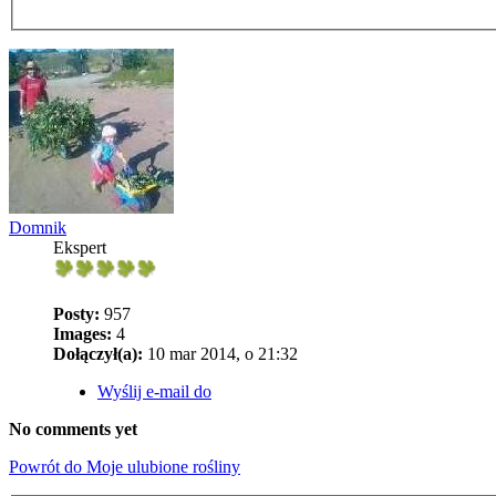
Domnik
Ekspert
Posty:
957
Images:
4
Dołączył(a):
10 mar 2014, o 21:32
Wyślij e-mail do
No comments yet
Powrót do Moje ulubione rośliny