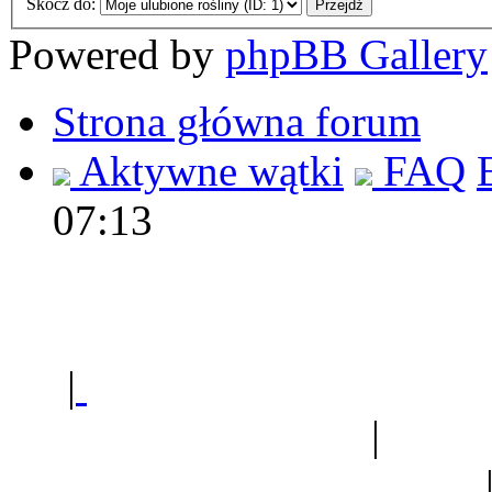
Skocz do:
Powered by
phpBB Gallery
Strona główna forum
Aktywne wątki
FAQ
07:13
Polec
|
Sklep ogrodniczy - na
Ogród botaniczny
|
Forum
Forum geologiczne