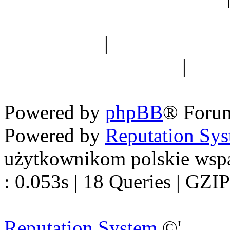
Spis drzew
|
Strona miłoś
forum dyskusyjne
|
Ogól
Nowapolska 
Powered by
phpBB
® Foru
Powered by
Reputation Sy
użytkownikom polskie wsp
: 0.053s | 18 Queries | GZIP
Reputation System
©'