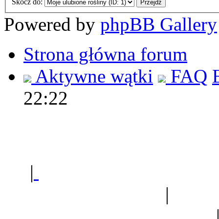
Skocz do:
Powered by
phpBB Gallery
Strona główna forum
Aktywne wątki
FAQ
22:22
Polec
|
Sklep ogrodniczy - na
Ogród botaniczny
|
Forum
Forum geologiczne