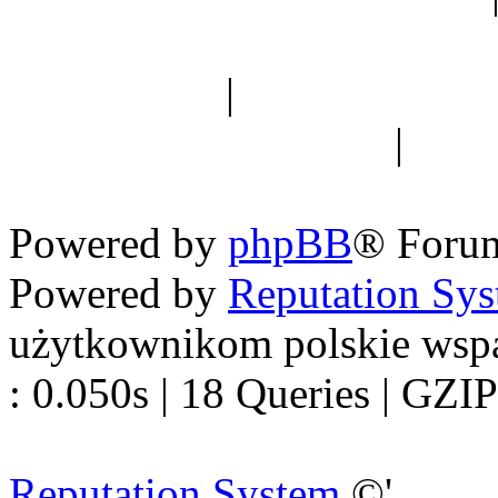
Spis drzew
|
Strona miłoś
forum dyskusyjne
|
Ogól
Nowapolska 
Powered by
phpBB
® Foru
Powered by
Reputation Sy
użytkownikom polskie wsp
: 0.050s | 18 Queries | GZIP
Reputation System
©'