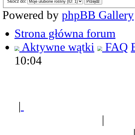
Skocz do:
Powered by
phpBB Gallery
Strona główna forum
Aktywne wątki
FAQ
10:04
Polec
|
Sklep ogrodniczy - na
Ogród botaniczny
|
Forum
Forum geologiczne