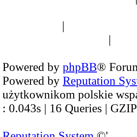
Spis drzew
|
Strona miłoś
forum dyskusyjne
|
Ogól
Nowapolska 
Powered by
phpBB
® Foru
Powered by
Reputation Sy
użytkownikom polskie wsp
: 0.043s | 16 Queries | GZIP
Reputation System
©'