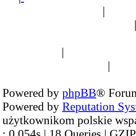
Ogród botaniczny
|
Forum
Forum geologiczne
Spis drzew
|
Strona miłoś
forum dyskusyjne
|
Ogól
Nowapolska 
Powered by
phpBB
® Foru
Powered by
Reputation Sy
użytkownikom polskie wsp
: 0.054s | 18 Queries | GZIP